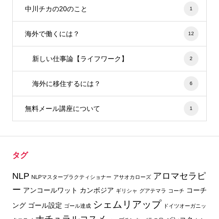
中川チカの20のこと
1
海外で働くには？
12
新しい仕事論【ライフワーク】
2
海外に移住するには？
6
無料メール講座について
1
タグ
NLP
アロマセラピ
NLPマスタープラクティショナー
アサオカローズ
ー
アンコールワット
カンボジア
コーチ
ギリシャ
グアテマラ
コーチ
シェムリアップ
ング
ゴール設定
ゴール達成
ドイツオーガニッ
ナチュラルコスメ