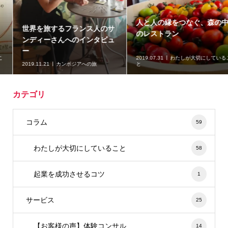
人と人の縁をつなぐ、森の中
Green beautyに魅了された
のレストラン
世界中の人たちと一緒にスタ
ートラインに立つ
2019.07.31
わたしが大切にしているこ
と
2019.07.15
ナチュラルコスメ
カテゴリ
コラム
59
わたしが大切にしていること
58
起業を成功させるコツ
1
サービス
25
【お客様の声】体験コンサル
14