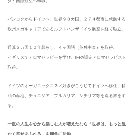
タイ国際航空へ転職。
バンコクからドイツへ。世界９８カ国、２７４都市に就航する
欧州メガキャリアであるルフトハンザドイツ航空を経て独立。
通算３カ国１０年暮らし、４ヶ国語（英独中泰）を取得。
イギリスでアロマセラピーを学び、IFPA認定アロマセラピスト
取得。
ドイツのオーガニックコスメ好きがこうじてドイツへ移住。精
油の産地、チュニジア、ブルガリア、シチリア等を巡る旅をす
る。
一度の人生を心から楽しむ人が増えたなら「世界は、もっと温
かく幸せあふれる」を理念に活動。