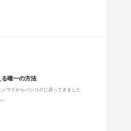
える唯一の方法
ェンマイからバンコクに戻ってきました
..