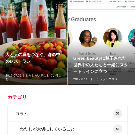
人と人の縁をつなぐ、森の中
Green beautyに魅了された
のレストラン
世界中の人たちと一緒にスタ
ートラインに立つ
2019.07.31
わたしが大切にしているこ
と
2019.07.15
ナチュラルコスメ
カテゴリ
コラム
59
わたしが大切にしていること
58