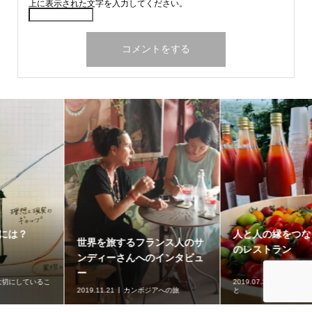
上に表示された文字を入力してください。
人と人の縁をつなぐ、森の中
Green beautyに魅了された
のレストラン
世界中の人たちと一緒にスタ
ートラインに立つ
2019.07.31
わたしが大切にしているこ
と
2019.07.15
ナチュラルコスメ