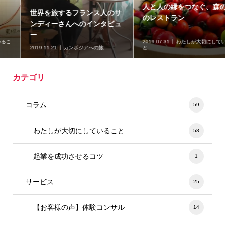
人と人の縁をつなぐ、森の中
Green beautyに魅了された
のレストラン
世界中の人たちと一緒にスタ
ートラインに立つ
2019.07.31
わたしが大切にしているこ
と
2019.07.15
ナチュラルコスメ
カテゴリ
コラム
59
わたしが大切にしていること
58
起業を成功させるコツ
1
サービス
25
【お客様の声】体験コンサル
14