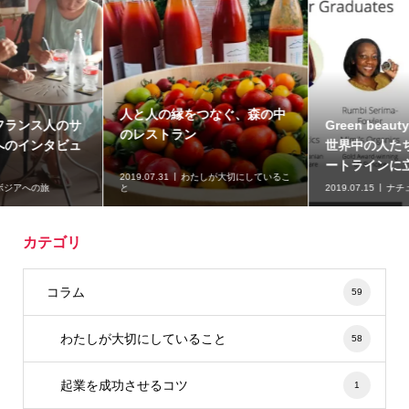
人と人の縁をつなぐ、森の中
Green beautyに魅了された
のレストラン
世界中の人たちと一緒にスタ
ートラインに立つ
2019.07.31
わたしが大切にしているこ
と
2019.07.15
ナチュラルコスメ
カテゴリ
コラム
59
わたしが大切にしていること
58
起業を成功させるコツ
1