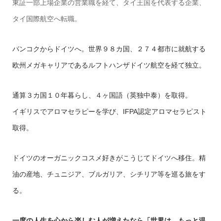
東証一部上場企業の営業職を経て、タイ王国を代表する企業、
タイ国際航空へ転職。
バンコクからドイツへ。世界９８カ国、２７４都市に就航する
欧州メガキャリアであるルフトハンザドイツ航空を経て独立。
通算３カ国１０年暮らし、４ヶ国語（英独中泰）を取得。
イギリスでアロマセラピーを学び、IFPA認定アロマセラピスト
取得。
ドイツのオーガニックコスメ好きがこうじてドイツへ移住。精
油の産地、チュニジア、ブルガリア、シチリア等を巡る旅をす
る。
一度の人生を心から楽しむ人が増えたなら「世界は、もっと温