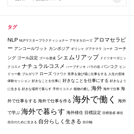
タグ
NLP
アロマセラピ
NLPマスタープラクティショナー
アサオカローズ
ー
アンコールワット
カンボジア
コーチ
ギリシャ
グアテマラ
コーチ
シェムリアップ
ング
ゴール設定
ゴール達成
ドイツオーガニッ
ナチュラルコスメ
バンコク
クコスメ
ハーブチンキ
バラの谷
ヒン
ローズ
ドゥー教
ブルガリア
ワクワク
世界を遊び場に仕事をする
人生の意味
好きなことを仕事にする
体験セッション
好きなことを仕事に
好きなよう
海外
海
に生きる
好きな場所で暮らす
手作りコスメ
植物の癒し
海外で仕事
海外で働く
外で仕事をする
海外で仕事を作る
海外
海外で暮らす
で学ぶ
海外移住
目標設定
目標達成
移住
自分らしく生きる
自分のために生きる
自分軸