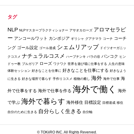
タグ
NLP
アロマセラピ
NLPマスタープラクティショナー
アサオカローズ
ー
アンコールワット
カンボジア
コーチ
ギリシャ
グアテマラ
コーチ
シェムリアップ
ング
ゴール設定
ゴール達成
ドイツオーガニッ
ナチュラルコスメ
バンコク
クコスメ
ハーブチンキ
バラの谷
ヒン
ローズ
ドゥー教
ブルガリア
ワクワク
世界を遊び場に仕事をする
人生の意味
好きなことを仕事にする
体験セッション
好きなことを仕事に
好きなよう
海外
海
に生きる
好きな場所で暮らす
手作りコスメ
植物の癒し
海外で仕事
海外で働く
外で仕事をする
海外で仕事を作る
海外
海外で暮らす
で学ぶ
海外移住
目標設定
目標達成
移住
自分らしく生きる
自分のために生きる
自分軸
© TOKiiRO INC. All Rights Reverved.