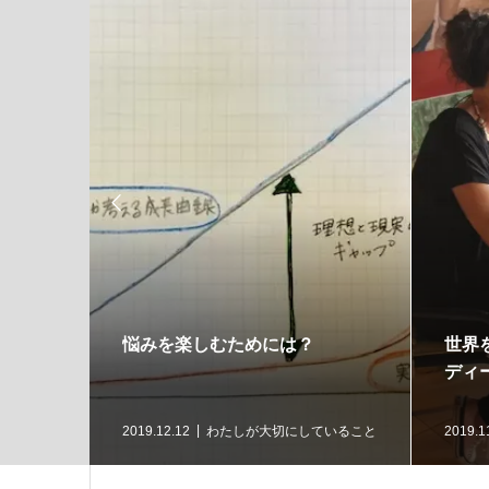

る方法
悩みを楽しむためには？
世界
ディ
ングのご案
2019.12.12
わたしが大切にしていること
2019.1