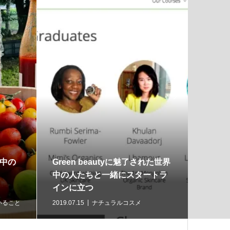

中の
Green beautyに魅了された世界
イギリ
中の人たちと一緒にスタートラ
ル・Fo
インに立つ
ニック
いること
2019.07.15
ナチュラルコスメ
2019.07.