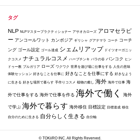
タグ
NLP
アロマセラピ
NLPマスタープラクティショナー
アサオカローズ
ー
アンコールワット
カンボジア
コーチ
ギリシャ
グアテマラ
コーチ
シェムリアップ
ング
ゴール設定
ゴール達成
ドイツオーガニッ
ナチュラルコスメ
バンコク
クコスメ
ハーブチンキ
バラの谷
ヒン
ローズ
ドゥー教
ブルガリア
ワクワク
世界を遊び場に仕事をする
人生の意味
好きなことを仕事にする
体験セッション
好きなことを仕事に
好きなよう
海外
海
に生きる
好きな場所で暮らす
手作りコスメ
植物の癒し
海外で仕事
海外で働く
外で仕事をする
海外で仕事を作る
海外
海外で暮らす
で学ぶ
海外移住
目標設定
目標達成
移住
自分らしく生きる
自分のために生きる
自分軸
© TOKiiRO INC. All Rights Reverved.