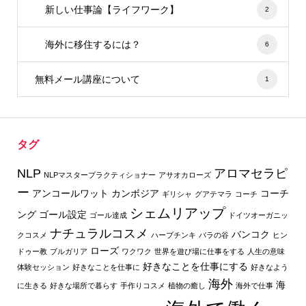
新しい仕事論【ライフワーク】
2
海外に移住するには？
6
無料メール講座について
1
タグ
NLP
アロマセラピ
NLPマスタープラクティショナー
アサオカローズ
ー
アンコールワット
カンボジア
コーチ
ギリシャ
グアテマラ
コーチ
シェムリアップ
ング
ゴール設定
ゴール達成
ドイツオーガニッ
ナチュラルコスメ
バンコク
クコスメ
ハーブチンキ
バラの谷
ヒン
ローズ
ドゥー教
ブルガリア
ワクワク
世界を遊び場に仕事をする
人生の意味
好きなことを仕事にする
体験セッション
好きなことを仕事に
好きなよう
海外
海
に生きる
好きな場所で暮らす
手作りコスメ
植物の癒し
海外で仕事