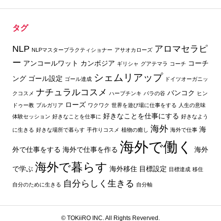
タグ
NLP
アロマセラピ
NLPマスタープラクティショナー
アサオカローズ
ー
アンコールワット
カンボジア
コーチ
ギリシャ
グアテマラ
コーチ
シェムリアップ
ング
ゴール設定
ゴール達成
ドイツオーガニッ
ナチュラルコスメ
バンコク
クコスメ
ハーブチンキ
バラの谷
ヒン
ローズ
ドゥー教
ブルガリア
ワクワク
世界を遊び場に仕事をする
人生の意味
好きなことを仕事にする
体験セッション
好きなことを仕事に
好きなよう
海外
海
に生きる
好きな場所で暮らす
手作りコスメ
植物の癒し
海外で仕事
海外で働く
外で仕事をする
海外で仕事を作る
海外
海外で暮らす
で学ぶ
海外移住
目標設定
目標達成
移住
自分らしく生きる
自分のために生きる
自分軸
© TOKiiRO INC. All Rights Reverved.