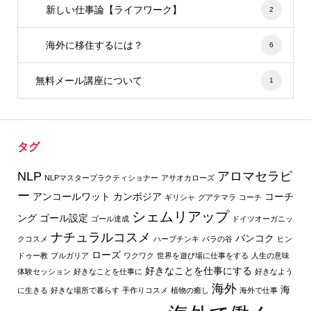
新しい仕事論【ライフワーク】
2
海外に移住するには？
6
無料メール講座について
1
タグ
NLP
アロマセラピ
NLPマスタープラクティショナー
アサオカローズ
ー
アンコールワット
カンボジア
コーチ
ギリシャ
グアテマラ
コーチ
シェムリアップ
ング
ゴール設定
ゴール達成
ドイツオーガニッ
ナチュラルコスメ
バンコク
クコスメ
ハーブチンキ
バラの谷
ヒン
ローズ
ドゥー教
ブルガリア
ワクワク
世界を遊び場に仕事をする
人生の意味
好きなことを仕事にする
体験セッション
好きなことを仕事に
好きなよう
海外
海
に生きる
好きな場所で暮らす
手作りコスメ
植物の癒し
海外で仕事