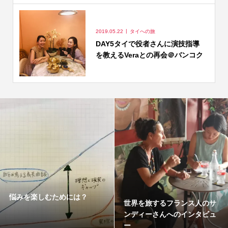
2019.05.22
タイへの旅
DAY5タイで役者さんに演技指導
を教えるVeraとの再会＠バンコク
悩みを楽しむためには？
世界を旅するフランス人のサ
ンディーさんへのインタビュ
ー