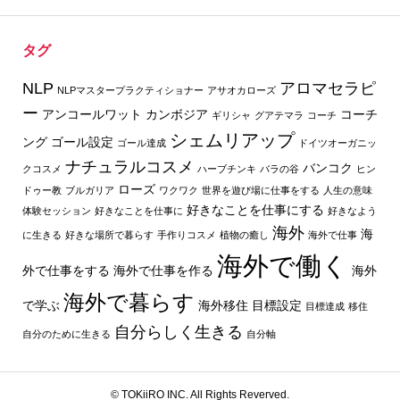
タグ
NLP
アロマセラピ
NLPマスタープラクティショナー
アサオカローズ
ー
アンコールワット
カンボジア
コーチ
ギリシャ
グアテマラ
コーチ
シェムリアップ
ング
ゴール設定
ゴール達成
ドイツオーガニッ
ナチュラルコスメ
バンコク
クコスメ
ハーブチンキ
バラの谷
ヒン
ローズ
ドゥー教
ブルガリア
ワクワク
世界を遊び場に仕事をする
人生の意味
好きなことを仕事にする
体験セッション
好きなことを仕事に
好きなよう
海外
海
に生きる
好きな場所で暮らす
手作りコスメ
植物の癒し
海外で仕事
海外で働く
外で仕事をする
海外で仕事を作る
海外
海外で暮らす
で学ぶ
海外移住
目標設定
目標達成
移住
自分らしく生きる
自分のために生きる
自分軸
© TOKiiRO INC. All Rights Reverved.