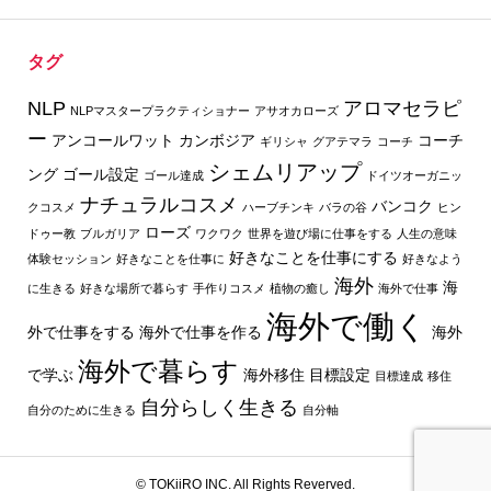
タグ
NLP
アロマセラピ
NLPマスタープラクティショナー
アサオカローズ
ー
アンコールワット
カンボジア
コーチ
ギリシャ
グアテマラ
コーチ
シェムリアップ
ング
ゴール設定
ゴール達成
ドイツオーガニッ
ナチュラルコスメ
バンコク
クコスメ
ハーブチンキ
バラの谷
ヒン
ローズ
ドゥー教
ブルガリア
ワクワク
世界を遊び場に仕事をする
人生の意味
好きなことを仕事にする
体験セッション
好きなことを仕事に
好きなよう
海外
海
に生きる
好きな場所で暮らす
手作りコスメ
植物の癒し
海外で仕事
海外で働く
外で仕事をする
海外で仕事を作る
海外
海外で暮らす
で学ぶ
海外移住
目標設定
目標達成
移住
自分らしく生きる
自分のために生きる
自分軸
© TOKiiRO INC. All Rights Reverved.