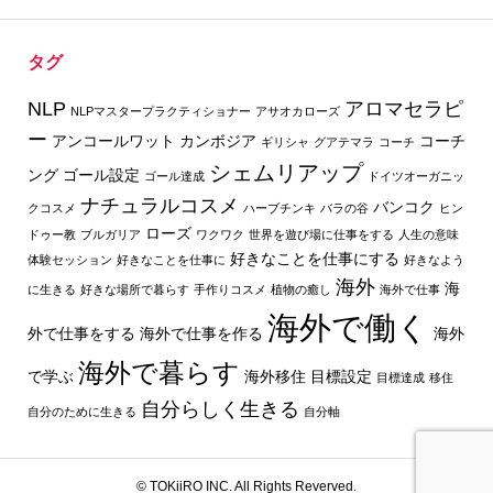
タグ
NLP
アロマセラピ
NLPマスタープラクティショナー
アサオカローズ
ー
アンコールワット
カンボジア
コーチ
ギリシャ
グアテマラ
コーチ
シェムリアップ
ング
ゴール設定
ゴール達成
ドイツオーガニッ
ナチュラルコスメ
バンコク
クコスメ
ハーブチンキ
バラの谷
ヒン
ローズ
ドゥー教
ブルガリア
ワクワク
世界を遊び場に仕事をする
人生の意味
好きなことを仕事にする
体験セッション
好きなことを仕事に
好きなよう
海外
海
に生きる
好きな場所で暮らす
手作りコスメ
植物の癒し
海外で仕事
海外で働く
外で仕事をする
海外で仕事を作る
海外
海外で暮らす
で学ぶ
海外移住
目標設定
目標達成
移住
自分らしく生きる
自分のために生きる
自分軸
© TOKiiRO INC. All Rights Reverved.