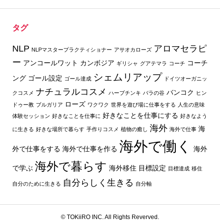
タグ
NLP
アロマセラピ
NLPマスタープラクティショナー
アサオカローズ
ー
アンコールワット
カンボジア
コーチ
ギリシャ
グアテマラ
コーチ
シェムリアップ
ング
ゴール設定
ゴール達成
ドイツオーガニッ
ナチュラルコスメ
バンコク
クコスメ
ハーブチンキ
バラの谷
ヒン
ローズ
ドゥー教
ブルガリア
ワクワク
世界を遊び場に仕事をする
人生の意味
好きなことを仕事にする
体験セッション
好きなことを仕事に
好きなよう
海外
海
に生きる
好きな場所で暮らす
手作りコスメ
植物の癒し
海外で仕事
海外で働く
外で仕事をする
海外で仕事を作る
海外
海外で暮らす
で学ぶ
海外移住
目標設定
目標達成
移住
自分らしく生きる
自分のために生きる
自分軸
© TOKiiRO INC. All Rights Reverved.