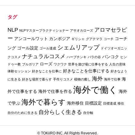
タグ
NLP
アロマセラピ
NLPマスタープラクティショナー
アサオカローズ
ー
アンコールワット
カンボジア
コーチ
ギリシャ
グアテマラ
コーチ
シェムリアップ
ング
ゴール設定
ゴール達成
ドイツオーガニッ
ナチュラルコスメ
バンコク
クコスメ
ハーブチンキ
バラの谷
ヒン
ローズ
ドゥー教
ブルガリア
ワクワク
世界を遊び場に仕事をする
人生の意味
好きなことを仕事にする
体験セッション
好きなことを仕事に
好きなよう
海外
海
に生きる
好きな場所で暮らす
手作りコスメ
植物の癒し
海外で仕事
海外で働く
外で仕事をする
海外で仕事を作る
海外
海外で暮らす
で学ぶ
海外移住
目標設定
目標達成
移住
自分らしく生きる
自分のために生きる
自分軸
© TOKiiRO INC. All Rights Reverved.