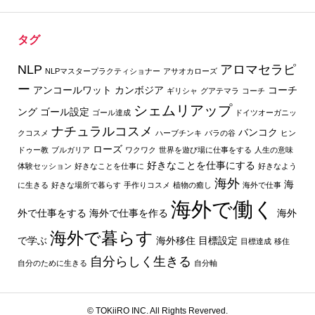
タグ
NLP
アロマセラピ
NLPマスタープラクティショナー
アサオカローズ
ー
アンコールワット
カンボジア
コーチ
ギリシャ
グアテマラ
コーチ
シェムリアップ
ング
ゴール設定
ゴール達成
ドイツオーガニッ
ナチュラルコスメ
バンコク
クコスメ
ハーブチンキ
バラの谷
ヒン
ローズ
ドゥー教
ブルガリア
ワクワク
世界を遊び場に仕事をする
人生の意味
好きなことを仕事にする
体験セッション
好きなことを仕事に
好きなよう
海外
海
に生きる
好きな場所で暮らす
手作りコスメ
植物の癒し
海外で仕事
海外で働く
外で仕事をする
海外で仕事を作る
海外
海外で暮らす
で学ぶ
海外移住
目標設定
目標達成
移住
自分らしく生きる
自分のために生きる
自分軸
© TOKiiRO INC. All Rights Reverved.