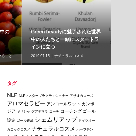
中の
Green beautyに魅了された世界
イギリ
中の人たちと一緒にスタートラ
ル・Fo
インに立つ
ニック
いること
2019.07.15
ナチュラルコスメ
2019.07.
タグ
NLP
NLPマスタープラクティショナー
アサオカローズ
アロマセラピー
アンコールワット
カンボ
ジア
コーチング
ゴール
ギリシャ
グアテマラ
コーチ
シェムリアップ
設定
ゴール達成
ドイツオー
ナチュラルコスメ
ガニックコスメ
ハーブチン