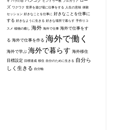
バンコク
ロー
キ
バラの谷
ヒンドゥー教
ブルガリア
ズ
ワクワク
世界を遊び場に仕事をする
人生の意味
体験
好きなことを仕事に
セッション
好きなことを仕事に
する
好きなように生きる
好きな場所で暮らす
手作りコ
海外
海外で仕事をす
スメ
植物の癒し
海外で仕事
海外で働く
る
海外で仕事を作る
海外で暮らす
海外で学ぶ
海外移住
自分ら
目標設定
目標達成
移住
自分のために生きる
しく生きる
自分軸