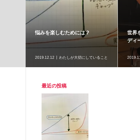
る方法
悩みを楽しむためには？
世界
ディ
ングのご案
2019.12.12
わたしが大切にしていること
2019.1
最近の投稿