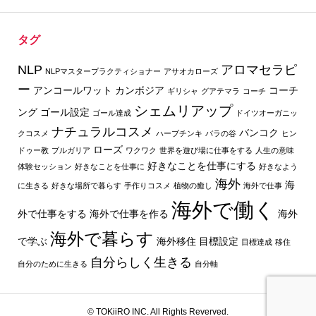
タグ
NLP
アロマセラピ
NLPマスタープラクティショナー
アサオカローズ
ー
アンコールワット
カンボジア
コーチ
ギリシャ
グアテマラ
コーチ
シェムリアップ
ング
ゴール設定
ゴール達成
ドイツオーガニッ
ナチュラルコスメ
バンコク
クコスメ
ハーブチンキ
バラの谷
ヒン
ローズ
ドゥー教
ブルガリア
ワクワク
世界を遊び場に仕事をする
人生の意味
好きなことを仕事にする
体験セッション
好きなことを仕事に
好きなよう
海外
海
に生きる
好きな場所で暮らす
手作りコスメ
植物の癒し
海外で仕事
海外で働く
外で仕事をする
海外で仕事を作る
海外
海外で暮らす
で学ぶ
海外移住
目標設定
目標達成
移住
自分らしく生きる
自分のために生きる
自分軸
© TOKiiRO INC. All Rights Reverved.