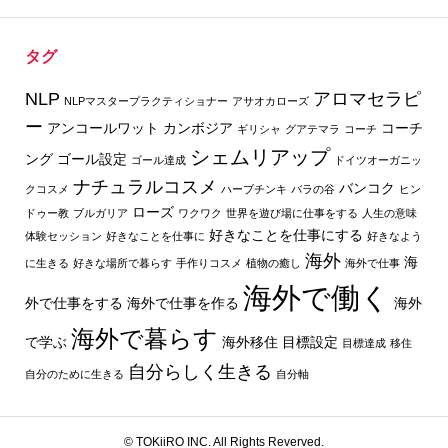
タグ
NLP
アロマセラピ
NLPマスタープラクティショナー
アサオカローズ
ー
アンコールワット
カンボジア
コーチ
ギリシャ
グアテマラ
コーチ
シェムリアップ
ング
ゴール設定
ゴール達成
ドイツオーガニッ
ナチュラルコスメ
バンコク
クコスメ
ハーブチンキ
バラの谷
ヒン
ローズ
ドゥー教
ブルガリア
ワクワク
世界を遊び場に仕事をする
人生の意味
好きなことを仕事にする
体験セッション
好きなことを仕事に
好きなよう
海外
海
に生きる
好きな場所で暮らす
手作りコスメ
植物の癒し
海外で仕事
海外で働く
外で仕事をする
海外で仕事を作る
海外
海外で暮らす
で学ぶ
海外移住
目標設定
目標達成
移住
自分らしく生きる
自分のために生きる
自分軸
© TOKiiRO INC. All Rights Reverved.