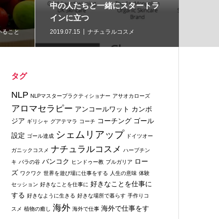
中の人たちと一緒にスタートラ
ル・Fo
インに立つ
ニック
いること
2019.07.15
ナチュラルコスメ
2019.07.
タグ
NLP
NLPマスタープラクティショナー
アサオカローズ
アロマセラピー
アンコールワット
カンボ
ジア
コーチング
ゴール
ギリシャ
グアテマラ
コーチ
シェムリアップ
設定
ゴール達成
ドイツオー
ナチュラルコスメ
ガニックコスメ
ハーブチン
バンコク
ロー
キ
バラの谷
ヒンドゥー教
ブルガリア
ズ
ワクワク
世界を遊び場に仕事をする
人生の意味
体験
好きなことを仕事に
セッション
好きなことを仕事に
する
好きなように生きる
好きな場所で暮らす
手作りコ
海外
海外で仕事をす
スメ
植物の癒し
海外で仕事