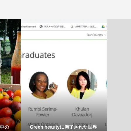

中の
Green beautyに魅了された世界
イギリ