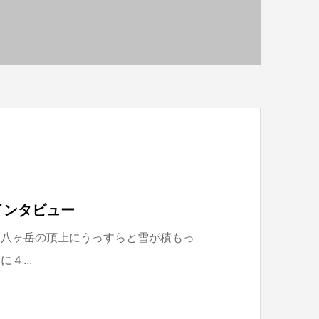
インタビュー
は八ヶ岳の頂上にうっすらと雪が積もっ
４...