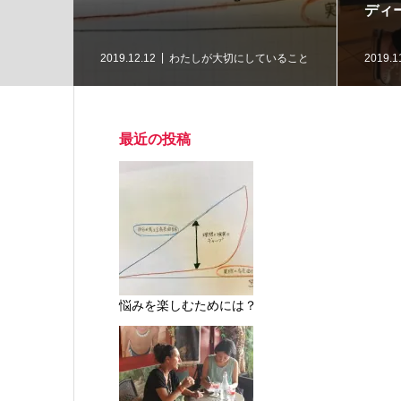
ディ
ングのご案
2019.12.12
わたしが大切にしていること
2019.1
最近の投稿
悩みを楽しむためには？