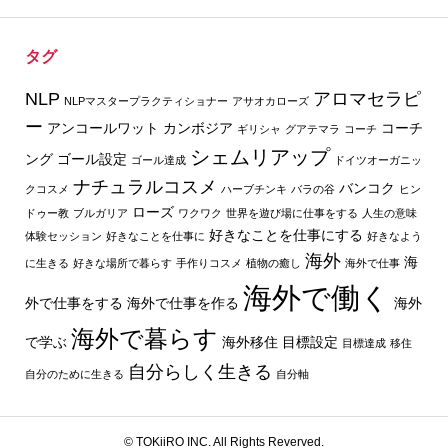
タグ
NLP
アロマセラピ
NLPマスタープラクティショナー
アサオカローズ
ー
アンコールワット
カンボジア
コーチ
ギリシャ
グアテマラ
コーチ
シェムリアップ
ング
ゴール設定
ゴール達成
ドイツオーガニッ
ナチュラルコスメ
バンコク
クコスメ
ハーブチンキ
バラの谷
ヒン
ローズ
ドゥー教
ブルガリア
ワクワク
世界を遊び場に仕事をする
人生の意味
好きなことを仕事にする
体験セッション
好きなことを仕事に
好きなよう
海外
海
に生きる
好きな場所で暮らす
手作りコスメ
植物の癒し
海外で仕事
海外で働く
外で仕事をする
海外で仕事を作る
海外
海外で暮らす
で学ぶ
海外移住
目標設定
目標達成
移住
自分らしく生きる
自分のために生きる
自分軸
© TOKiiRO INC. All Rights Reverved.