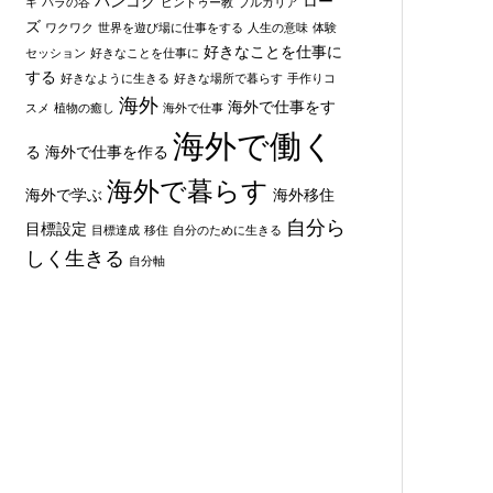
バンコク
ロー
キ
バラの谷
ヒンドゥー教
ブルガリア
ズ
ワクワク
世界を遊び場に仕事をする
人生の意味
体験
好きなことを仕事に
セッション
好きなことを仕事に
する
好きなように生きる
好きな場所で暮らす
手作りコ
海外
海外で仕事をす
スメ
植物の癒し
海外で仕事
海外で働く
る
海外で仕事を作る
海外で暮らす
海外で学ぶ
海外移住
自分ら
目標設定
目標達成
移住
自分のために生きる
しく生きる
自分軸