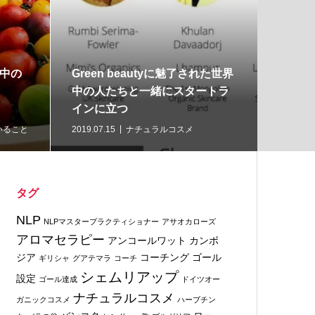
中の
Green beautyに魅了された世界
イギリ
中の人たちと一緒にスタートラ
ル・Fo
インに立つ
ニック
いること
2019.07.15
ナチュラルコスメ
2019.07.
タグ
NLP
NLPマスタープラクティショナー
アサオカローズ
アロマセラピー
アンコールワット
カンボ
ジア
コーチング
ゴール
ギリシャ
グアテマラ
コーチ
シェムリアップ
設定
ゴール達成
ドイツオー
ナチュラルコスメ
ガニックコスメ
ハーブチン