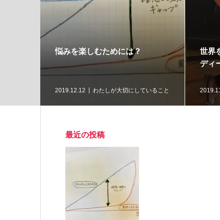
る方法
悩みを楽しむためには？
世界
ディ
ングのご案
2019.12.12
わたしが大切にしていること
2019.1
最近の投稿