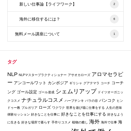
新しい仕事論【ライフワーク】
2
海外に移住するには？
6
無料メール講座について
1
タグ
NLP
アロマセラピ
NLPマスタープラクティショナー
アサオカローズ
ー
アンコールワット
カンボジア
コーチ
ギリシャ
グアテマラ
コーチ
シェムリアップ
ング
ゴール設定
ゴール達成
ドイツオーガニッ
ナチュラルコスメ
バンコク
クコスメ
ハーブチンキ
バラの谷
ヒン
ローズ
ドゥー教
ブルガリア
ワクワク
世界を遊び場に仕事をする
人生の意味
好きなことを仕事にする
体験セッション
好きなことを仕事に
好きなよう
海外
海
に生きる
好きな場所で暮らす
手作りコスメ
植物の癒し
海外で仕事